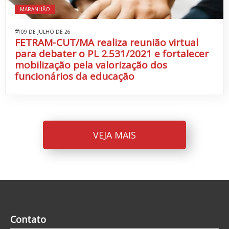
MARANHÃO
09 DE JULHO DE 26
FETRAM-CUT/MA realiza reunião virtual
para debater o PL 2.531/2021 e fortalecer
mobilização pela valorização dos
funcionários da educação
VEJA MAIS
Contato