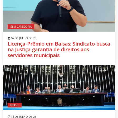
SEM CATEGORIA
16 DE JULHO DE 26
Licença-Prêmio em Balsas: Sindicato busca
na Justiça garantia de direitos aos
servidores municipais
BRASIL
14 DE JULHO DE 26