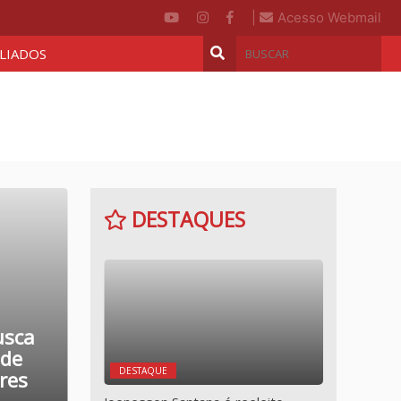
|
Acesso Webmail
ILIADOS
DESTAQUES
usca
 de
DESTAQUE
ores