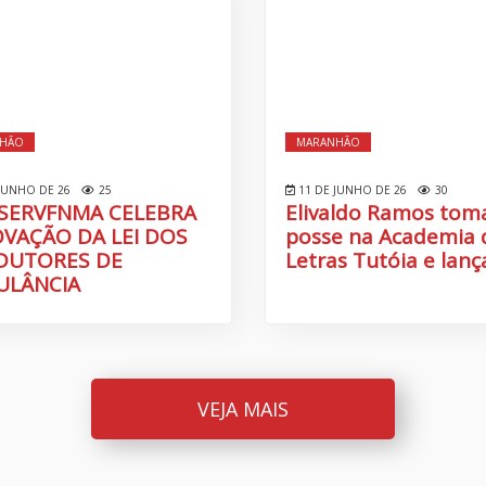
HÃO
MARANHÃO
JUNHO DE 26
25
11 DE JUNHO DE 26
30
SERVFNMA CELEBRA
Elivaldo Ramos tom
VAÇÃO DA LEI DOS
posse na Academia 
DUTORES DE
Letras Tutóia e lança
ULÂNCIA
VEJA MAIS