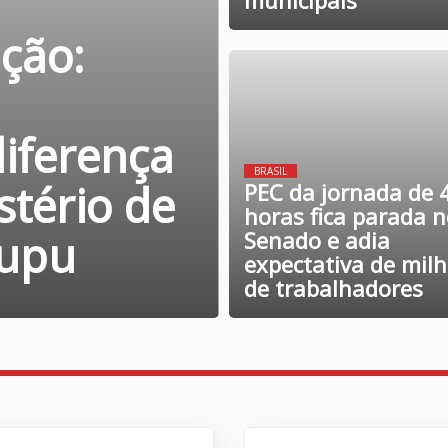
municipais
ção:
iferença
BRASIL
stério de
PEC da jornada de 
horas fica parada 
cupu
Senado e adia
expectativa de mil
de trabalhadores