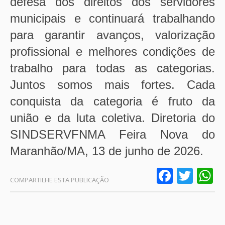
defesa dos direitos dos servidores
municipais e continuará trabalhando
para garantir avanços, valorização
profissional e melhores condições de
trabalho para todas as categorias.
Juntos somos mais fortes. Cada
conquista da categoria é fruto da
união e da luta coletiva.
Diretoria do
SINDSERVFNMA
Feira Nova do
Maranhão/MA, 13 de junho de 2026.
Faceb
Twit
W