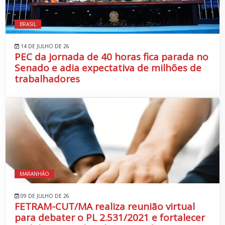
BRASIL
14 DE JULHO DE 26
PEC da jornada de 40 horas fica parada no
Senado e adia expectativa de milhões de
trabalhadores
MARANHÃO
09 DE JULHO DE 26
FETRAM-CUT/MA realiza reunião virtual
para debater o PL 2.531/2021 e fortalecer