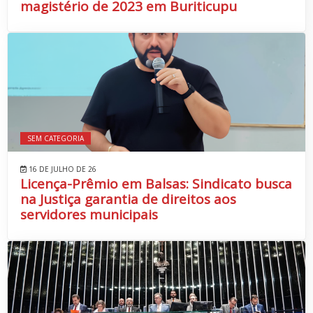
magistério de 2023 em Buriticupu
SEM CATEGORIA
16 DE JULHO DE 26
Licença-Prêmio em Balsas: Sindicato busca
na Justiça garantia de direitos aos
servidores municipais