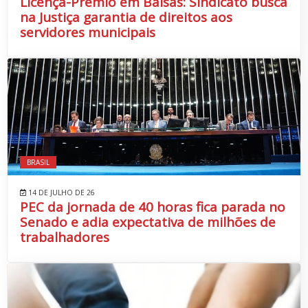
Licença-Prêmio em Balsas: Sindicato busca
na Justiça garantia de direitos aos
servidores municipais
BRASIL
14 DE JULHO DE 26
PEC da jornada de 40 horas fica parada no
Senado e adia expectativa de milhões de
trabalhadores