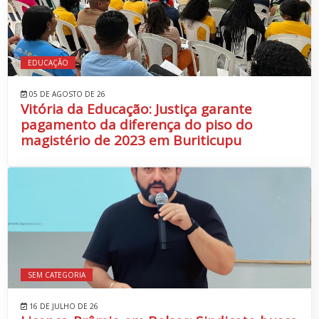
EDUCAÇÃO
05 DE AGOSTO DE 26
Vitória da Educação: Justiça garante
pagamento da diferença do piso do
magistério de 2023 em Buriticupu
SEM CATEGORIA
16 DE JULHO DE 26