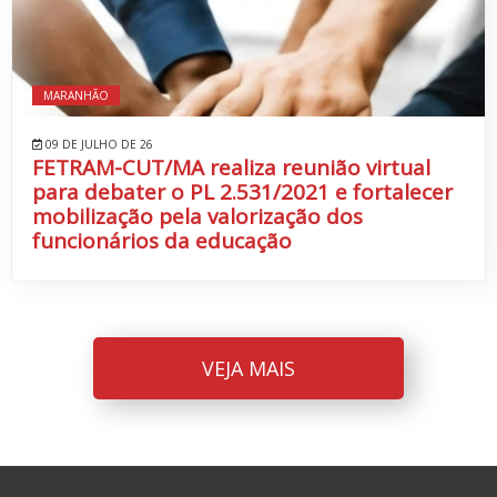
MARANHÃO
09 DE JULHO DE 26
FETRAM-CUT/MA realiza reunião virtual
para debater o PL 2.531/2021 e fortalecer
mobilização pela valorização dos
funcionários da educação
VEJA MAIS