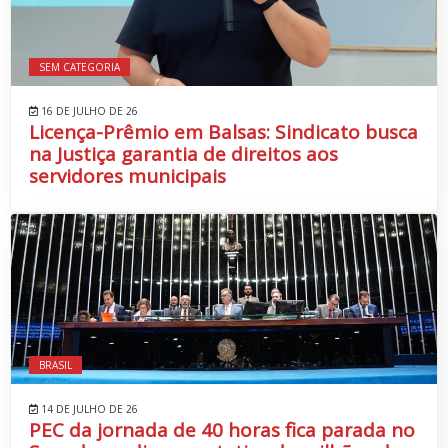
SEM CATEGORIA
16 DE JULHO DE 26
Licença-Prêmio em Balsas: Sindicato busca
na Justiça garantia de direitos aos
servidores municipais
BRASIL
14 DE JULHO DE 26
PEC da jornada de 40 horas fica parada no