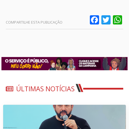
Faceb
Twit
W
ÚLTIMAS NOTÍCIAS