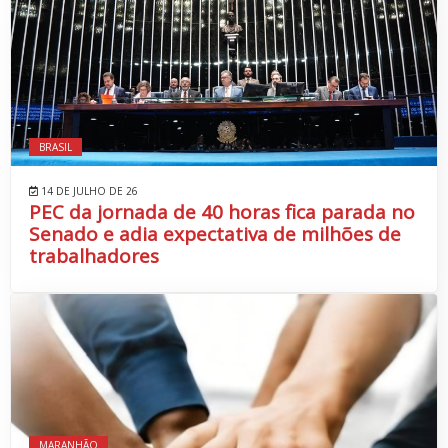
BRASIL
14 DE JULHO DE 26
PEC da jornada de 40 horas fica parada no
Senado e adia expectativa de milhões de
trabalhadores
MARANHÃO