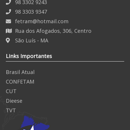
98 3302 9243
98 3303 9347
fetram@hotmail.com
Rua dos Afogados, 306, Centro
São Luís - MA
Links Importantes
Brasil Atual
CONFETAM
CUT
Dieese
TVT