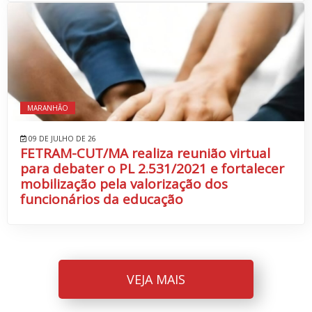
MARANHÃO
09 DE JULHO DE 26
FETRAM-CUT/MA realiza reunião virtual
para debater o PL 2.531/2021 e fortalecer
mobilização pela valorização dos
funcionários da educação
VEJA MAIS