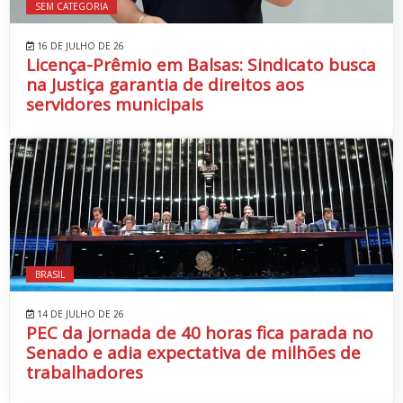
SEM CATEGORIA
16 DE JULHO DE 26
Licença-Prêmio em Balsas: Sindicato busca
na Justiça garantia de direitos aos
servidores municipais
BRASIL
14 DE JULHO DE 26
PEC da jornada de 40 horas fica parada no
Senado e adia expectativa de milhões de
trabalhadores