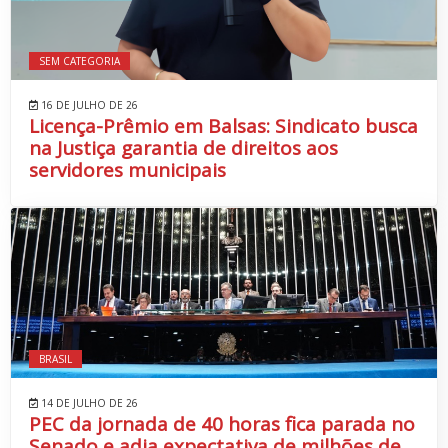
SEM CATEGORIA
16 DE JULHO DE 26
Licença-Prêmio em Balsas: Sindicato busca
na Justiça garantia de direitos aos
servidores municipais
BRASIL
14 DE JULHO DE 26
PEC da jornada de 40 horas fica parada no
Senado e adia expectativa de milhões de