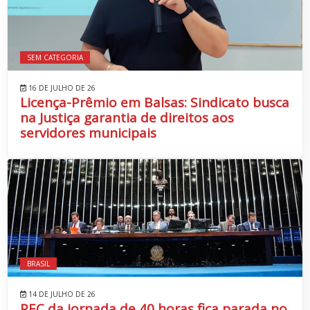
SEM CATEGORIA
16 DE JULHO DE 26
Licença-Prêmio em Balsas: Sindicato busca
na Justiça garantia de direitos aos
servidores municipais
BRASIL
14 DE JULHO DE 26
PEC da jornada de 40 horas fica parada no