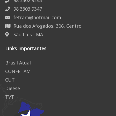
98 3302 9243
98 3303 9347
fetram@hotmail.com
Rua dos Afogados, 306, Centro
São Luís - MA
Links Importantes
Brasil Atual
CONFETAM
CUT
Dieese
TVT