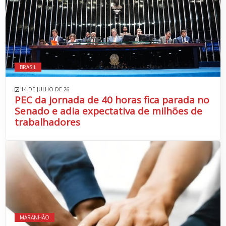
BRASIL
14 DE JULHO DE 26
PEC da jornada de 40 horas fica parada no
Senado e adia expectativa de milhões de
trabalhadores
MARANHÃO