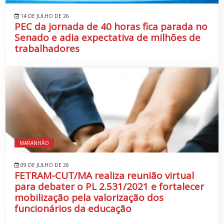
14 DE JULHO DE 26
PEC da jornada de 40 horas fica parada no
Senado e adia expectativa de milhões de
trabalhadores
MARANHÃO
09 DE JULHO DE 26
FETRAM-CUT/MA realiza reunião virtual
para debater o PL 2.531/2021 e fortalecer
mobilização pela valorização dos
funcionários da educação