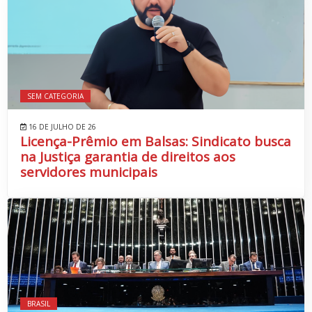
SEM CATEGORIA
16 DE JULHO DE 26
Licença-Prêmio em Balsas: Sindicato busca
na Justiça garantia de direitos aos
servidores municipais
BRASIL