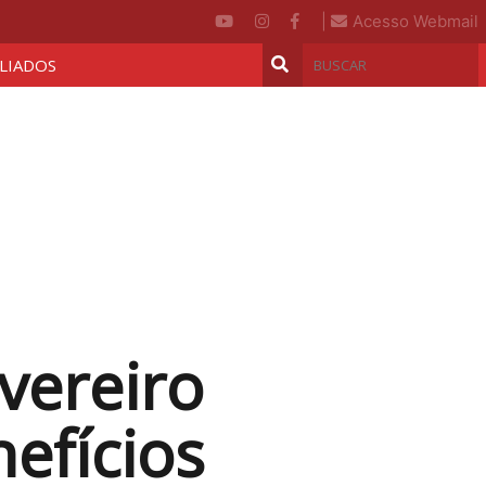
|
Acesso Webmail
ILIADOS
vereiro
efícios