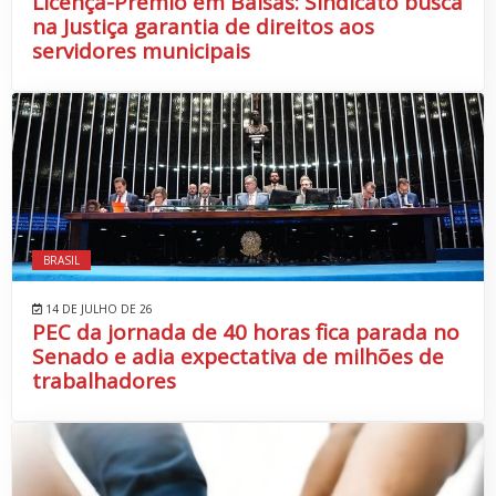
Licença-Prêmio em Balsas: Sindicato busca
na Justiça garantia de direitos aos
servidores municipais
BRASIL
14 DE JULHO DE 26
PEC da jornada de 40 horas fica parada no
Senado e adia expectativa de milhões de
trabalhadores