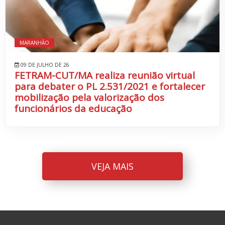
MARANHÃO
09 DE JULHO DE 26
FETRAM-CUT/MA realiza reunião virtual
para debater o PL 2.531/2021 e fortalecer
mobilização pela valorização dos
funcionários da educação
VEJA MAIS