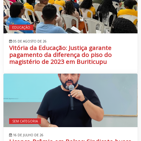
EDUCAÇÃO
05 DE AGOSTO DE 26
Vitória da Educação: Justiça garante
pagamento da diferença do piso do
magistério de 2023 em Buriticupu
SEM CATEGORIA
16 DE JULHO DE 26