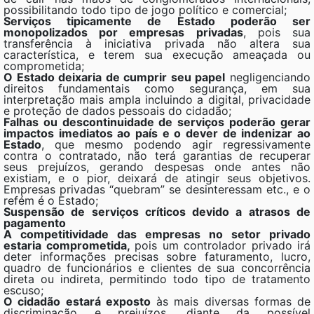
possibilitando todo tipo de jogo político e comercial;
Serviços tipicamente de Estado poderão ser
monopolizados por empresas privadas
, pois sua
transferência à iniciativa privada não altera sua
característica, e terem sua execução ameaçada ou
comprometida;
O Estado deixaria de cumprir seu papel
negligenciando
direitos fundamentais como segurança, em sua
interpretação mais ampla incluindo a digital, privacidade
e proteção de dados pessoais do cidadão;
Falhas ou descontinuidade de serviços poderão gerar
impactos imediatos ao país e o dever de indenizar ao
Estado
, que mesmo podendo agir regressivamente
contra o contratado, não terá garantias de recuperar
seus prejuízos, gerando despesas onde antes não
existiam, e o pior, deixará de atingir seus objetivos.
Empresas privadas “quebram” se desinteressam etc., e o
refém é o Estado;
Suspensão de serviços críticos devido a atrasos de
pagamento
A competitividade das empresas no setor privado
estaria comprometida,
pois um controlador privado irá
deter informações precisas sobre faturamento, lucro,
quadro de funcionários e clientes de sua concorrência
direta ou indireta, permitindo todo tipo de tratamento
escuso;
O cidadão estará exposto
às mais diversas formas de
discriminação e prejuízos, diante da possível