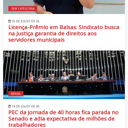
SEM CATEGORIA
16 DE JULHO DE 26
Licença-Prêmio em Balsas: Sindicato busca
na Justiça garantia de direitos aos
servidores municipais
BRASIL
14 DE JULHO DE 26
PEC da jornada de 40 horas fica parada no
Senado e adia expectativa de milhões de
trabalhadores