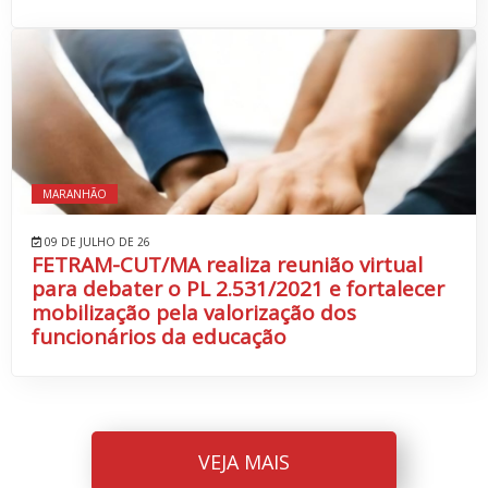
MARANHÃO
09 DE JULHO DE 26
FETRAM-CUT/MA realiza reunião virtual
para debater o PL 2.531/2021 e fortalecer
mobilização pela valorização dos
funcionários da educação
VEJA MAIS