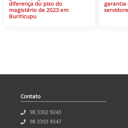
diferença do piso do
garantia 
magistério de 2023 em
servidore
Buriticupu
Contato
98 3302 9243
98 3303 9347