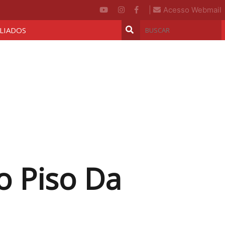
|
Acesso Webmail
ILIADOS
o Piso Da