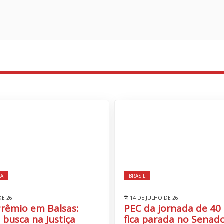
IA
BRASIL
DE 26
14 DE JULHO DE 26
Prêmio em Balsas:
PEC da jornada de 40
 busca na Justiça
fica parada no Senado