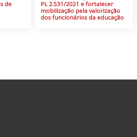
s de
PL 2.531/2021 e fortalecer
mobilização pela valorização
dos funcionários da educação