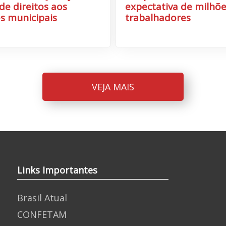
de direitos aos
expectativa de milhõe
s municipais
trabalhadores
VEJA MAIS
Links Importantes
Brasil Atual
CONFETAM