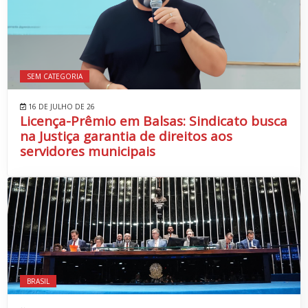
SEM CATEGORIA
16 DE JULHO DE 26
Licença-Prêmio em Balsas: Sindicato busca
na Justiça garantia de direitos aos
servidores municipais
BRASIL