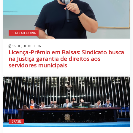
SEM CATEGORIA
16 DE JULHO DE 26
Licença-Prêmio em Balsas: Sindicato busca
na Justiça garantia de direitos aos
servidores municipais
BRASIL