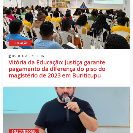
EDUCAÇÃO
05 DE AGOSTO DE 26
Vitória da Educação: Justiça garante
pagamento da diferença do piso do
magistério de 2023 em Buriticupu
SEM CATEGORIA