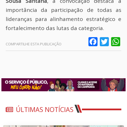
Sousa Santana
, a convocação destaca a
importância da participação de todas as
lideranças para alinhamento estratégico e
fortalecimento das lutas da categoria.
Faceb
Twit
W
ÚLTIMAS NOTÍCIAS