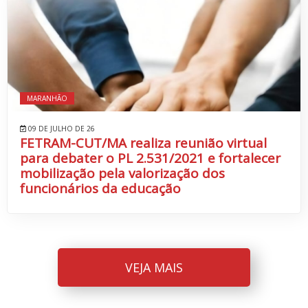
MARANHÃO
09 DE JULHO DE 26
FETRAM-CUT/MA realiza reunião virtual
para debater o PL 2.531/2021 e fortalecer
mobilização pela valorização dos
funcionários da educação
VEJA MAIS