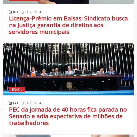
16 DE JULHO DE 26
Licença-Prêmio em Balsas: Sindicato busca
na Justiça garantia de direitos aos
servidores municipais
BRASIL
14 DE JULHO DE 26
PEC da jornada de 40 horas fica parada no
Senado e adia expectativa de milhões de
trabalhadores