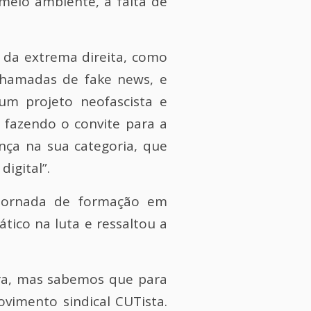
 meio ambiente, a falta de
 da extrema direita, como
 chamadas de fake news, e
um projeto neofascista e
za fazendo o convite para a
ança na sua categoria, que
igital”.
e jornada de formação em
ico na luta e ressaltou a
ora, mas sabemos que para
vimento sindical CUTista.