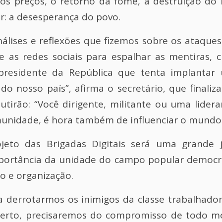
dos preços, o retorno da fome, a destruição do
or: a desesperança do povo.
lises e reflexões que fizemos sobre os ataques
 as redes sociais para espalhar as mentiras,
residente da República que tenta implantar 
 do nosso país”, afirma o secretário, que finali
tirão: “Você dirigente, militante ou uma lider
unidade, é hora também de influenciar o mundo d
ojeto das Brigadas Digitais será uma grand
portância da unidade do campo popular democrát
o e organização.
a derrotarmos os inimigos da classe trabalhad
 certo, precisaremos do compromisso de todo mo