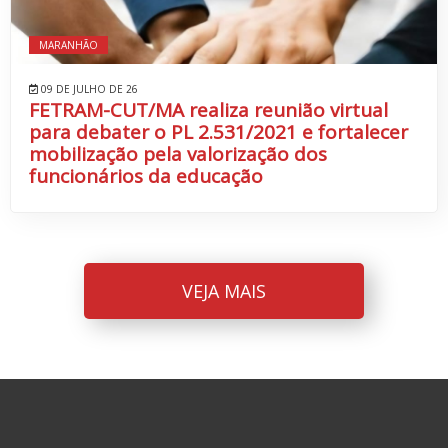
MARANHÃO
09 DE JULHO DE 26
FETRAM-CUT/MA realiza reunião virtual
para debater o PL 2.531/2021 e fortalecer
mobilização pela valorização dos
funcionários da educação
VEJA MAIS