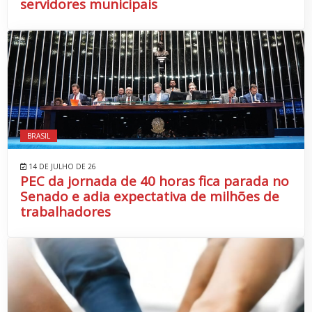
servidores municipais
BRASIL
14 DE JULHO DE 26
PEC da jornada de 40 horas fica parada no
Senado e adia expectativa de milhões de
trabalhadores