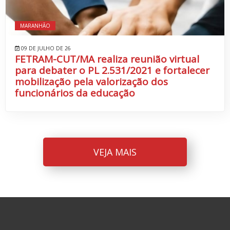
MARANHÃO
09 DE JULHO DE 26
FETRAM-CUT/MA realiza reunião virtual
para debater o PL 2.531/2021 e fortalecer
mobilização pela valorização dos
funcionários da educação
VEJA MAIS