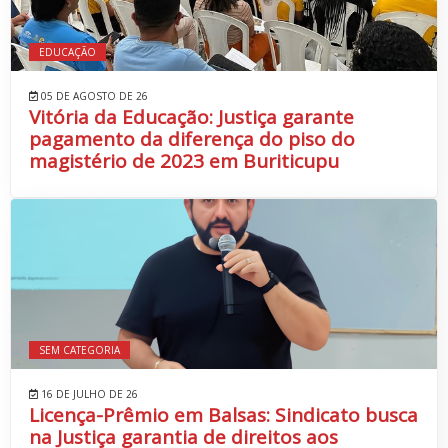
EDUCAÇÃO
05 DE AGOSTO DE 26
Vitória da Educação: Justiça garante
pagamento da diferença do piso do
magistério de 2023 em Buriticupu
SEM CATEGORIA
16 DE JULHO DE 26
Licença-Prêmio em Balsas: Sindicato busca
na Justiça garantia de direitos aos