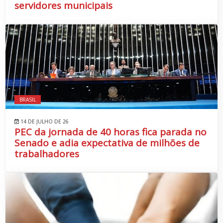
servidores municipais
BRASIL
14 DE JULHO DE 26
PEC da jornada de 40 horas fica parada no
Senado e adia expectativa de milhões de
trabalhadores