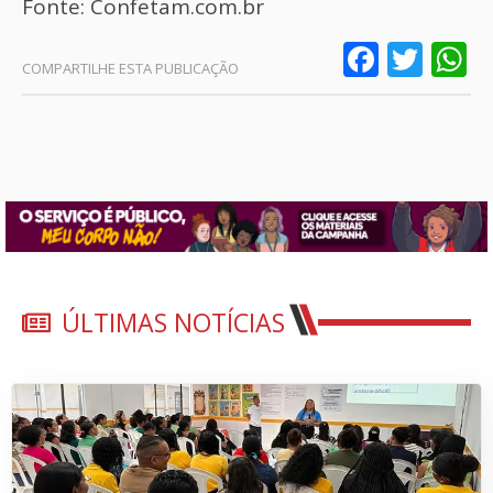
Fonte: Confetam.com.br
Faceb
Twit
W
ÚLTIMAS NOTÍCIAS