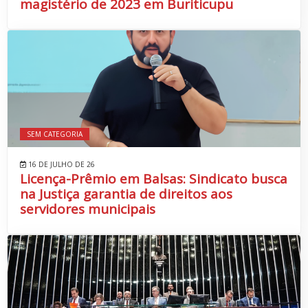
magistério de 2023 em Buriticupu
SEM CATEGORIA
16 DE JULHO DE 26
Licença-Prêmio em Balsas: Sindicato busca
na Justiça garantia de direitos aos
servidores municipais