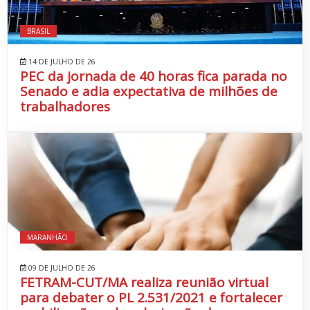
BRASIL
14 DE JULHO DE 26
PEC da jornada de 40 horas fica parada no
Senado e adia expectativa de milhões de
trabalhadores
MARANHÃO
09 DE JULHO DE 26
FETRAM-CUT/MA realiza reunião virtual
para debater o PL 2.531/2021 e fortalecer