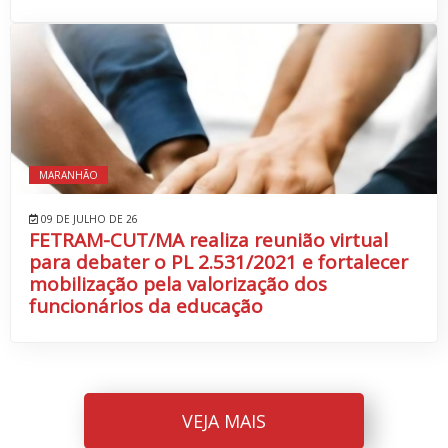
MARANHÃO
09 DE JULHO DE 26
FETRAM-CUT/MA realiza reunião virtual
para debater o PL 2.531/2021 e fortalecer
mobilização pela valorização dos
funcionários da educação
VEJA MAIS