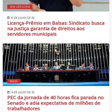
SEM CATEGORIA
16 DE JULHO DE 26
Licença-Prêmio em Balsas: Sindicato busca
na Justiça garantia de direitos aos
servidores municipais
BRASIL
14 DE JULHO DE 26
PEC da jornada de 40 horas fica parada no
Senado e adia expectativa de milhões de
trabalhadores