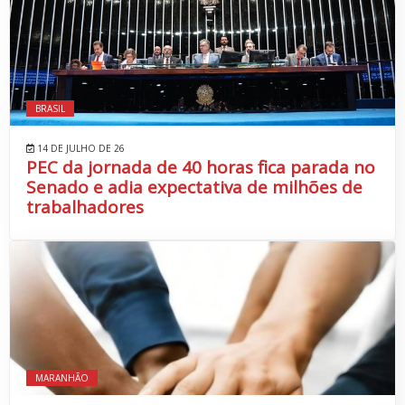
BRASIL
14 DE JULHO DE 26
PEC da jornada de 40 horas fica parada no
Senado e adia expectativa de milhões de
trabalhadores
MARANHÃO