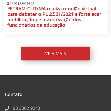
09 DE JULHO DE 26
FETRAM-CUT/MA realiza reunião virtual
para debater o PL 2.531/2021 e fortalecer
mobilização pela valorização dos
funcionários da educação
VEJA MAIS
Contato
98 3302 9243