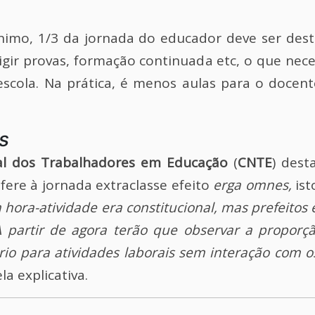
mínimo, 1/3 da jornada do educador deve ser des
rigir provas, formação continuada etc, o que ne
escola. Na prática, é menos aulas para o docen
s
al dos Trabalhadores em Educação
(
CNTE
) dest
ere à jornada extraclasse efeito
erga omnes,
ist
a hora-atividade era constitucional, mas prefeito
 A partir de agora terão que observar a propor
ério para atividades laborais sem interação com 
la explicativa.