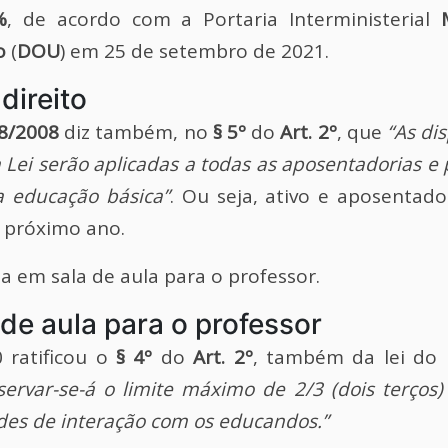
%
, de acordo com a Portaria Interministerial
o
(
DOU
) em 25 de setembro de 2021.
direito
38/2008
diz também, no
§ 5º
do
Art. 2º
, que
“As di
a Lei serão aplicadas a todas as aposentadorias e
a educação básica”
. Ou seja, ativo e aposentado
o próximo ano.
a em sala de aula para o professor.
de aula para o professor
 ratificou o
§ 4º
do
Art. 2º
, também da lei do 
servar-se-á o limite máximo de 2/3 (dois terços)
es de interação com os educandos.”