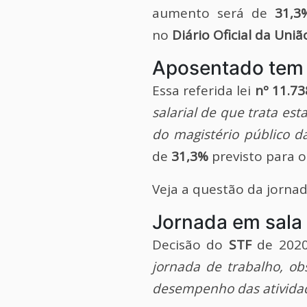
aumento será de
31,3
no
Diário Oficial da Uniã
Aposentado tem 
Essa referida lei
nº 11.7
salarial de que trata est
do magistério público d
de
31,3%
previsto para 
Veja a questão da jornad
Jornada em sala 
Decisão do
STF
de 2020
jornada de trabalho, ob
desempenho das atividad