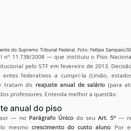
idente do Supremo Tribunal Federal. Foto: Fellipe Sampaio/
l nº 11.738/2008 — que instituiu o Piso Nacion
tucional pelo STF em fevereiro de 2013. Decisã
s entes federativos a cumpri-la (União, estado
ue tratam do
reajuste anual de salário
(para at
 dos professores. Entenda melhor a questão.
te anual do piso
essor — no
Parágrafo Único
do seu
Art. 5º
— re
pelo mesmo
crescimento do custo aluno
. Por e