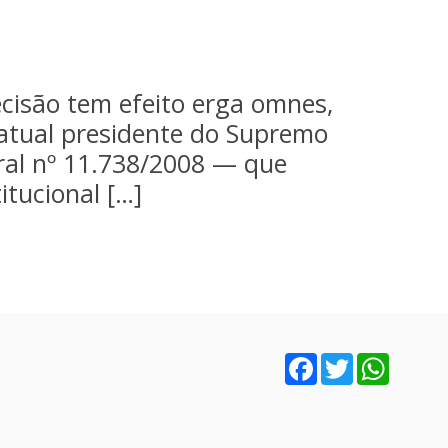
ecisão tem efeito erga omnes,
, atual presidente do Supremo
eral nº 11.738/2008 — que
itucional […]
Facebook
Twitter
WhatsA