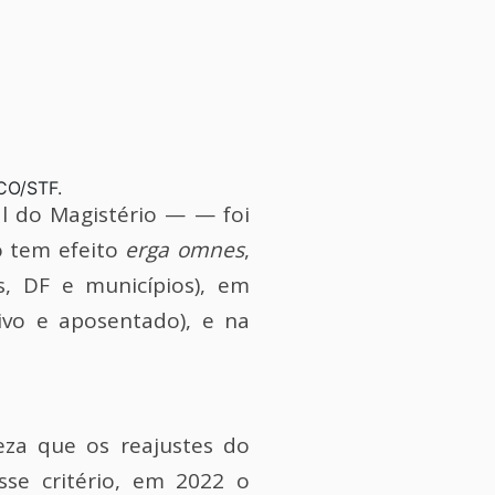
SCO/STF.
al do Magistério — — foi
o tem efeito
erga omnes
,
s, DF e municípios), em
ivo e aposentado), e na
za que os reajustes do
sse critério, em 2022 o