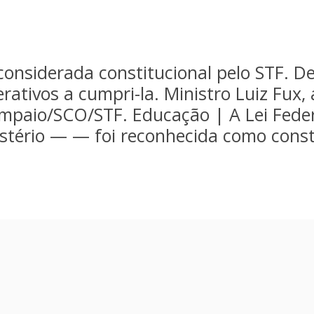
 considerada constitucional pelo STF. D
derativos a cumpri-la. Ministro Luiz Fux
 Sampaio/SCO/STF. Educação | A Lei Fed
istério — — foi reconhecida como const