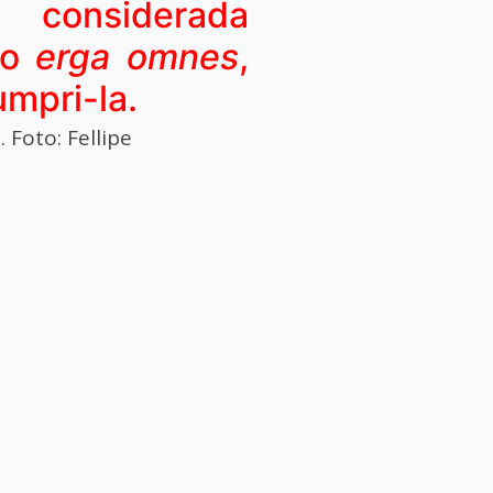
 considerada
to
erga omnes
,
umpri-la.