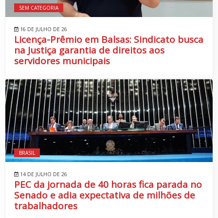
SEM CATEGORIA
16 DE JULHO DE 26
Licença-Prêmio em Balsas: Sindicato busca
na Justiça garantia de direitos aos
servidores municipais
BRASIL
14 DE JULHO DE 26
PEC da jornada de 40 horas fica parada no
Senado e adia expectativa de milhões de
trabalhadores