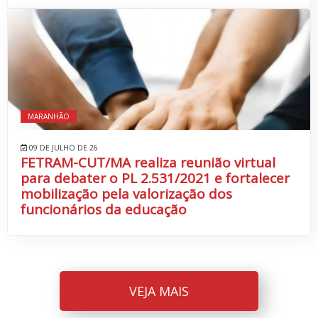
MARANHÃO
09 DE JULHO DE 26
FETRAM-CUT/MA realiza reunião virtual
para debater o PL 2.531/2021 e fortalecer
mobilização pela valorização dos
funcionários da educação
VEJA MAIS