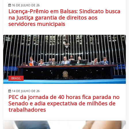
16 DE JULHO DE 26
Licença-Prêmio em Balsas: Sindicato busca
na Justiça garantia de direitos aos
servidores municipais
BRASIL
14 DE JULHO DE 26
PEC da jornada de 40 horas fica parada no
Senado e adia expectativa de milhões de
trabalhadores