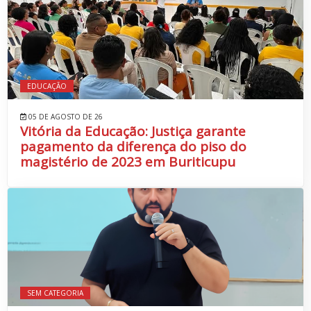
EDUCAÇÃO
05 DE AGOSTO DE 26
Vitória da Educação: Justiça garante
pagamento da diferença do piso do
magistério de 2023 em Buriticupu
SEM CATEGORIA