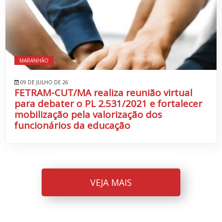
MARANHÃO
09 DE JULHO DE 26
FETRAM-CUT/MA realiza reunião virtual
para debater o PL 2.531/2021 e fortalecer
mobilização pela valorização dos
funcionários da educação
VEJA MAIS