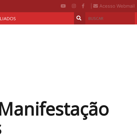
|
Acesso Webmail
ILIADOS
 Manifestação
s