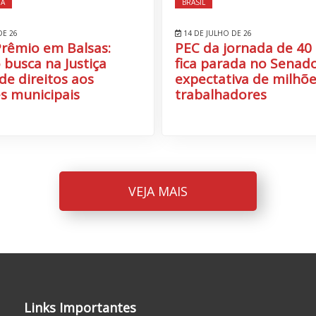
IA
BRASIL
DE 26
14 DE JULHO DE 26
Prêmio em Balsas:
PEC da jornada de 40
 busca na Justiça
fica parada no Senado
de direitos aos
expectativa de milhõe
s municipais
trabalhadores
VEJA MAIS
Links Importantes