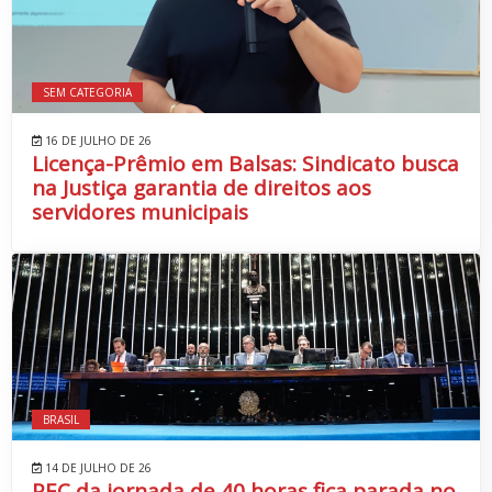
SEM CATEGORIA
16 DE JULHO DE 26
Licença-Prêmio em Balsas: Sindicato busca
na Justiça garantia de direitos aos
servidores municipais
BRASIL
14 DE JULHO DE 26
PEC da jornada de 40 horas fica parada no