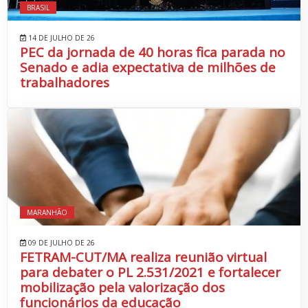
BRASIL
14 DE JULHO DE 26
PEC da jornada de 40 horas fica parada no
Senado e adia expectativa de milhões de
trabalhadores
MARANHÃO
09 DE JULHO DE 26
FETRAM-CUT/MA realiza reunião virtual
para debater o PL 2.531/2021 e fortalecer
mobilização pela valorização dos
funcionários da educação