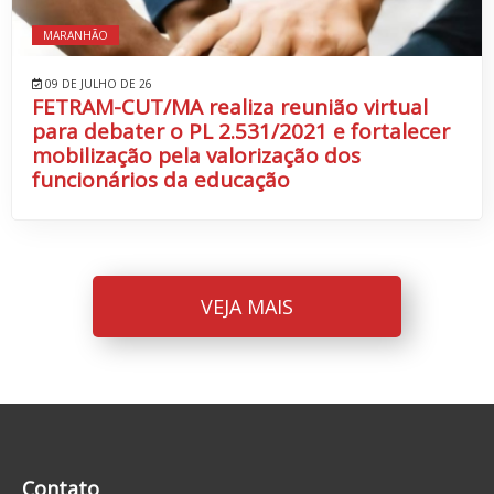
MARANHÃO
09 DE JULHO DE 26
FETRAM-CUT/MA realiza reunião virtual
para debater o PL 2.531/2021 e fortalecer
mobilização pela valorização dos
funcionários da educação
VEJA MAIS
Contato