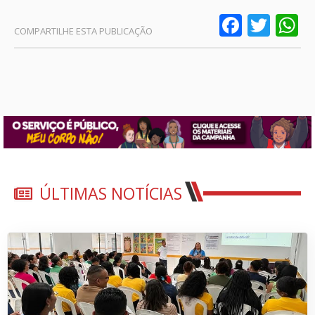
Faceb
Twit
W
ÚLTIMAS NOTÍCIAS