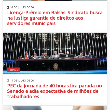
16 DE JULHO DE 26
Licença-Prêmio em Balsas: Sindicato busca
na Justiça garantia de direitos aos
servidores municipais
BRASIL
14 DE JULHO DE 26
PEC da jornada de 40 horas fica parada no
Senado e adia expectativa de milhões de
trabalhadores