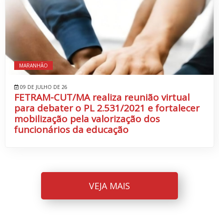
MARANHÃO
09 DE JULHO DE 26
FETRAM-CUT/MA realiza reunião virtual
para debater o PL 2.531/2021 e fortalecer
mobilização pela valorização dos
funcionários da educação
VEJA MAIS