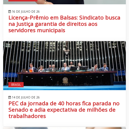
16 DE JULHO DE 26
Licença-Prêmio em Balsas: Sindicato busca
na Justiça garantia de direitos aos
servidores municipais
BRASIL
14 DE JULHO DE 26
PEC da jornada de 40 horas fica parada no
Senado e adia expectativa de milhões de
trabalhadores