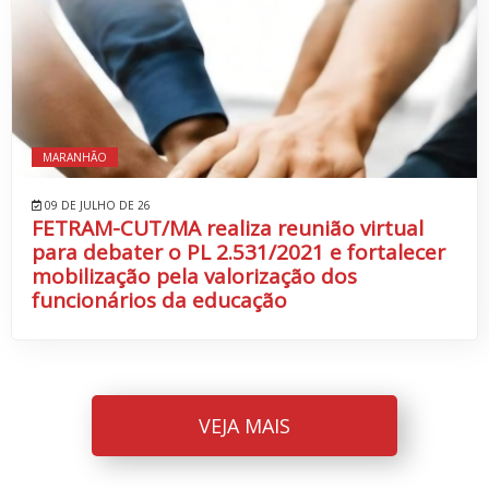
MARANHÃO
09 DE JULHO DE 26
FETRAM-CUT/MA realiza reunião virtual
para debater o PL 2.531/2021 e fortalecer
mobilização pela valorização dos
funcionários da educação
VEJA MAIS