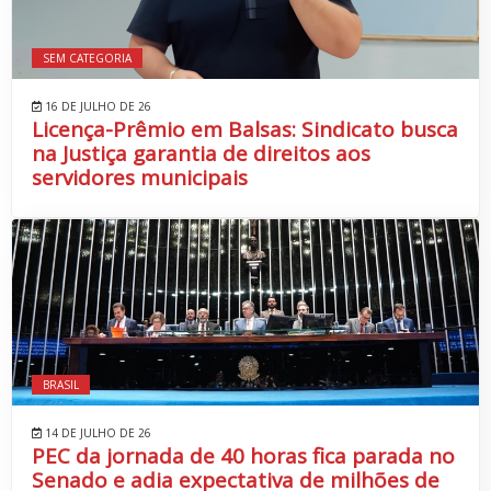
SEM CATEGORIA
16 DE JULHO DE 26
Licença-Prêmio em Balsas: Sindicato busca
na Justiça garantia de direitos aos
servidores municipais
BRASIL
14 DE JULHO DE 26
PEC da jornada de 40 horas fica parada no
Senado e adia expectativa de milhões de