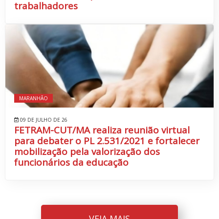
trabalhadores
MARANHÃO
09 DE JULHO DE 26
FETRAM-CUT/MA realiza reunião virtual
para debater o PL 2.531/2021 e fortalecer
mobilização pela valorização dos
funcionários da educação
VEJA MAIS