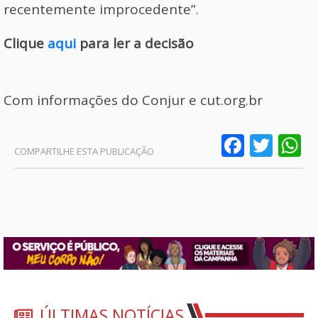
recentemente improcedente”.
Clique
aqui
para ler a decisão
Com informações do Conjur e cut.org.br
Faceb
Twit
W
ÚLTIMAS NOTÍCIAS