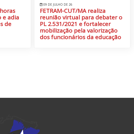
09 DE JULHO DE 26
 horas
FETRAM-CUT/MA realiza
 e adia
reunião virtual para debater o
s de
PL 2.531/2021 e fortalecer
mobilização pela valorização
dos funcionários da educação