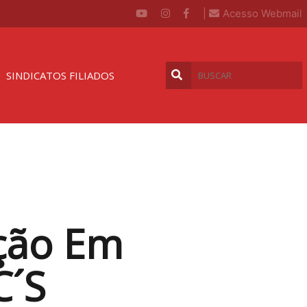
|
Acesso Webmail
SINDICATOS FILIADOS
ação Em
C´s