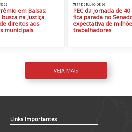
DE 26
14 DE JULHO DE 26
Prêmio em Balsas:
PEC da jornada de 40
 busca na Justiça
fica parada no Senado
de direitos aos
expectativa de milhõe
s municipais
trabalhadores
VEJA MAIS
Links Importantes