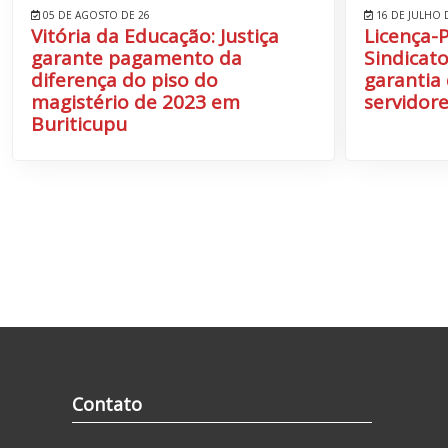
05 DE AGOSTO DE 26
16 DE JULHO 
Vitória da Educação: Justiça
Licença-
garante pagamento da
Sindicato
diferença do piso do
garantia 
magistério de 2023 em
servidore
Buriticupu
Contato