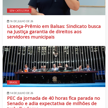
SEM CATEGORIA
16 DE JULHO DE 26
Licença-Prêmio em Balsas: Sindicato busca
na Justiça garantia de direitos aos
servidores municipais
BRASIL
14 DE JULHO DE 26
PEC da jornada de 40 horas fica parada no
Senado e adia expectativa de milhões de