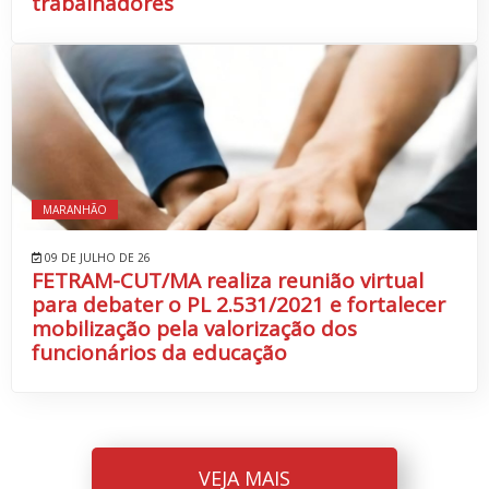
trabalhadores
MARANHÃO
09 DE JULHO DE 26
FETRAM-CUT/MA realiza reunião virtual
para debater o PL 2.531/2021 e fortalecer
mobilização pela valorização dos
funcionários da educação
VEJA MAIS