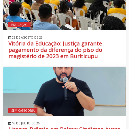
EDUCAÇÃO
05 DE AGOSTO DE 26
Vitória da Educação: Justiça garante
pagamento da diferença do piso do
magistério de 2023 em Buriticupu
SEM CATEGORIA
16 DE JULHO DE 26