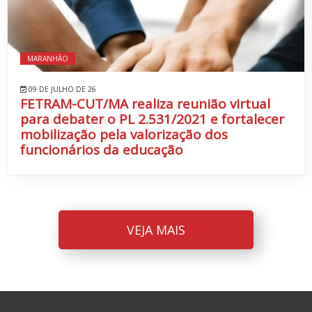
MARANHÃO
09 DE JULHO DE 26
FETRAM-CUT/MA realiza reunião virtual
para debater o PL 2.531/2021 e fortalecer
mobilização pela valorização dos
funcionários da educação
VEJA MAIS