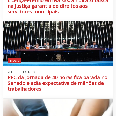
Licença-Prêmio em Balsas: Sindicato busca
na Justiça garantia de direitos aos
servidores municipais
BRASIL
14 DE JULHO DE 26
PEC da jornada de 40 horas fica parada no
Senado e adia expectativa de milhões de
trabalhadores