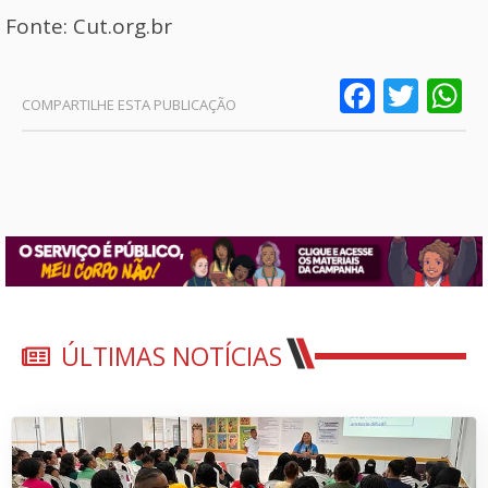
Fonte: Cut.org.br
Faceb
Twit
W
ÚLTIMAS NOTÍCIAS