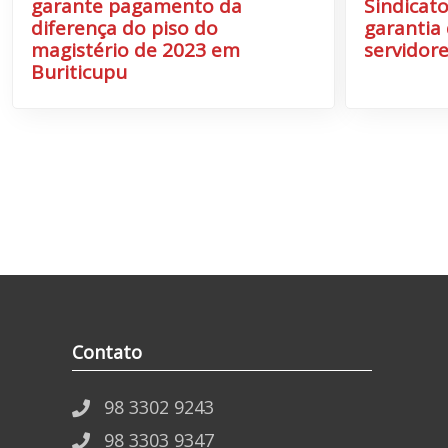
garante pagamento da
Sindicato
diferença do piso do
garantia 
magistério de 2023 em
servidore
Buriticupu
Contato
98 3302 9243
98 3303 9347