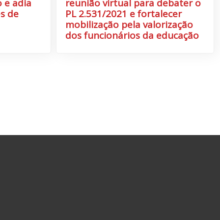
 e adia
reunião virtual para debater o
s de
PL 2.531/2021 e fortalecer
mobilização pela valorização
dos funcionários da educação