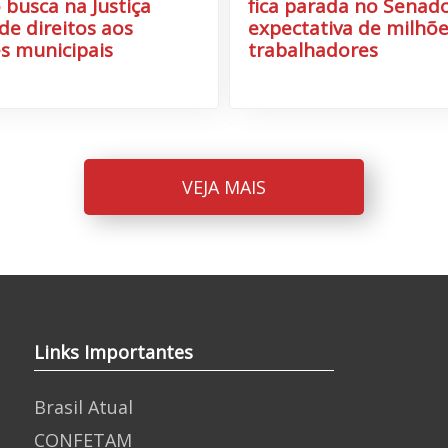
 busca na Justiça
fica parada no Senado
de direitos aos
expectativa de milhõe
s municipais
trabalhadores
VEJA MAIS
Links Importantes
Brasil Atual
CONFETAM