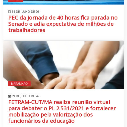
14 DE JULHO DE 26
PEC da jornada de 40 horas fica parada no
Senado e adia expectativa de milhões de
trabalhadores
MARANHÃO
09 DE JULHO DE 26
FETRAM-CUT/MA realiza reunião virtual
para debater o PL 2.531/2021 e fortalecer
mobilização pela valorização dos
funcionários da educação