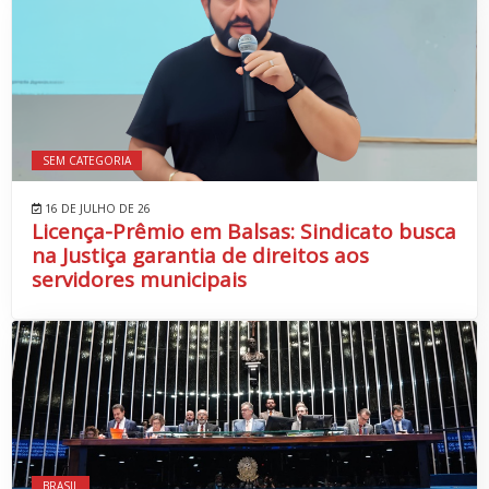
SEM CATEGORIA
16 DE JULHO DE 26
Licença-Prêmio em Balsas: Sindicato busca
na Justiça garantia de direitos aos
servidores municipais
BRASIL