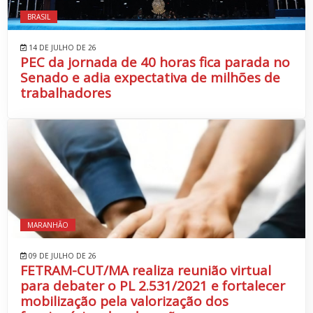
BRASIL
14 DE JULHO DE 26
PEC da jornada de 40 horas fica parada no
Senado e adia expectativa de milhões de
trabalhadores
MARANHÃO
09 DE JULHO DE 26
FETRAM-CUT/MA realiza reunião virtual
para debater o PL 2.531/2021 e fortalecer
mobilização pela valorização dos