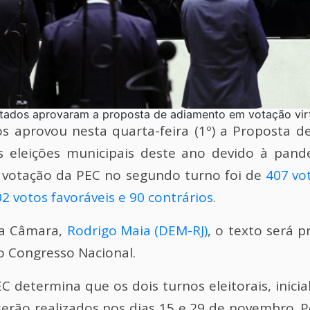
a proposta de adiamento em votação virt
 aprovou nesta quarta-feira (1º) a Proposta d
as eleições municipais deste ano devido à pan
e votação da PEC no segundo turno foi de
407 vo
2 votos favoráveis e 90 contrários
.
da Câmara,
Rodrigo Maia (DEM-RJ)
, o texto será 
elo Congresso Nacional.
EC determina que os dois turnos eleitorais, inici
 serão realizados nos dias 15 e 29 de novembro