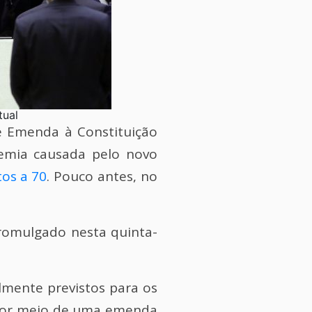
ual
e Emenda à Constituição
demia causada pelo novo
tos a 70
. Pouco antes, no
promulgado nesta quinta-
almente previstos para os
. Por meio de uma emenda