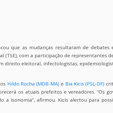
tacou que as mudanças resultaram de debates 
ral (TSE), com a participação de representantes de
m direito eleitoral, infectologistas, epidemiologis
dos
Hildo Rocha (MDB-MA)
e
Bia Kicis (PSL-DF)
cri
recerá os atuais prefeitos e vereadores. “Os g
o a isonomia”, afirmou. Kicis alertou para pos