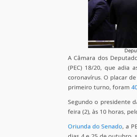
Deputados aprovaram 
A Câmara dos Deputados
(PEC) 18/20, que adia 
coronavírus. O placar d
primeiro turno, foram
40
Segundo o presidente 
feira (2), às 10 horas, p
Oriunda do Senado
, a P
dias 4 e 25 de outubro,