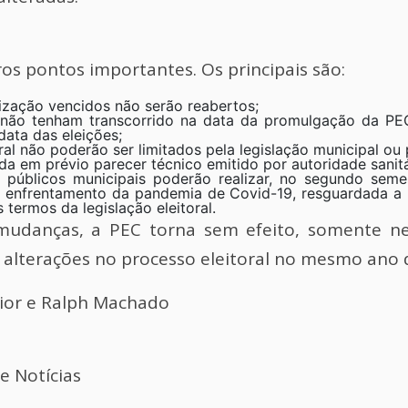
os pontos importantes. Os principais são:
ização vencidos não serão reabertos;
e não tenham transcorrido na data da promulgação da PE
ata das eleições;
al não poderão ser limitados pela legislação municipal ou pe
a em prévio parecer técnico emitido por autoridade sanitá
s públicos municipais poderão realizar, no segundo sem
ao enfrentamento da pandemia de Covid-19, resguardada a
 termos da legislação eleitoral.
 mudanças, a PEC torna sem efeito, somente ne
 alterações no processo eleitoral no mesmo ano d
ior e Ralph Machado
e Notícias