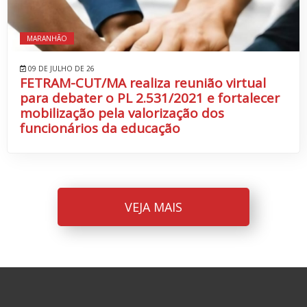
MARANHÃO
09 DE JULHO DE 26
FETRAM-CUT/MA realiza reunião virtual
para debater o PL 2.531/2021 e fortalecer
mobilização pela valorização dos
funcionários da educação
VEJA MAIS