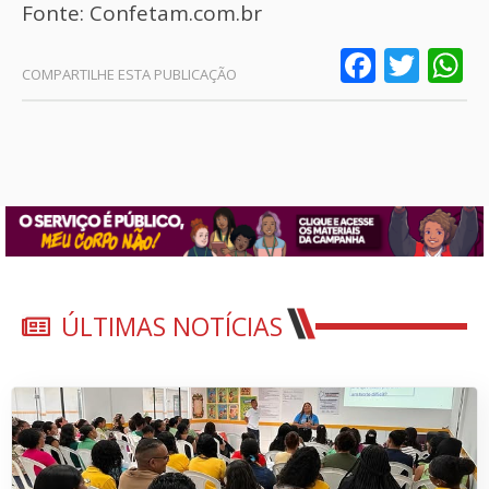
Fonte: Confetam.com.br
Faceb
Twit
W
ÚLTIMAS NOTÍCIAS