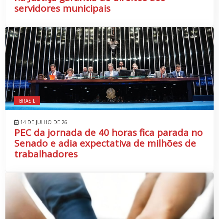
servidores municipais
BRASIL
14 DE JULHO DE 26
PEC da jornada de 40 horas fica parada no
Senado e adia expectativa de milhões de
trabalhadores