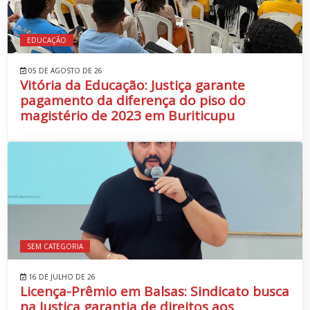
EDUCAÇÃO
05 DE AGOSTO DE 26
Vitória da Educação: Justiça garante
pagamento da diferença do piso do
magistério de 2023 em Buriticupu
SEM CATEGORIA
16 DE JULHO DE 26
Licença-Prêmio em Balsas: Sindicato busca
na Justiça garantia de direitos aos